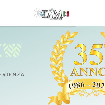
E
W
ERIENZA