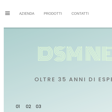
AZIENDA
PRODOTTI
CONTATTI
D
S
M
N
OLTRE 35 ANNI DI ESP
01
02
03